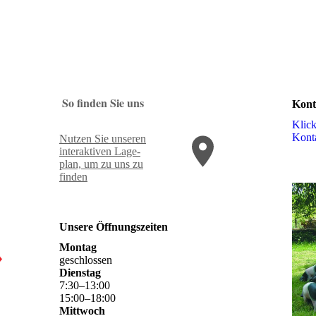
So finden Sie uns
Kont
Klick
Kon­t
Nutzen Sie unseren
interaktiven La­ge­
plan, um zu uns zu
finden
Unsere Öffnungszeiten
Montag
geschlossen
Dienstag
7
:
30
–
13
:
00
15
:
00
–
18
:
00
Mittwoch